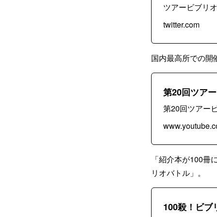
ツアービブリオ (@to
twitter.com
国内最高所での開
第20回ツア
第20回ツアー
www.youtube.
「紹介本が100冊
リオバトル」。
100殺！ビ